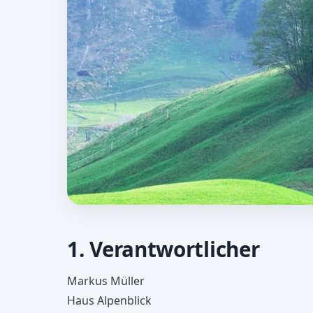
DATENSCHUTZ
Datenschutz
1. Verantwortlicher
Markus Müller
Informationen zum Umgang mit persone
Haus Alpenblick
auf dieser Website.